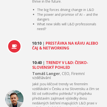
thrive in the future.
The big forces driving change in L&D
The power and promise of AI – and the
dangers
What new skills will L&D professionals
need?
10:10
|
PRESTÁVKA NA KÁVU ALEBO
ČAJ & NETWORKING
10:40
|
TRENDY V L&D: ČESKO-
SLOVENSKÝ POHLED
Tomáš Langer
, CEO, Firemní
vzdělávání
Jaké jsou klíčové trendy ve firemním
vzdělávání v Česku a na Slovensku a čím se
liší od světového pohledu? V příspěvku
představím zajímavé výsledky dvou
nedávných šetření mapujících L&D praxi v