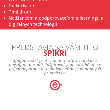
Exekutívcom
Tímlídrom
Nadšencom a podporovateľom e-learningu a
digitálnych technológií
PREDSTAVIA SA VÁM TÍTO
SPÍKRI
Spájame sieť profesionálov, ktorí si dokážu
navzájom poradiť, inšpirovať jeden druhého a v
príjemnej atmosfére nadviazať nové kontakty či
priateľstvá.