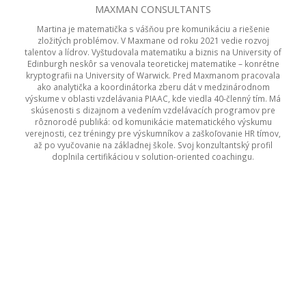
MAXMAN CONSULTANTS
Lukáš vyštudoval psychológiu na Filozofickej fakulte UK,
nadstavbové vzdelanie získal na austrálskej UC Sydney a PhD. na
Fakulte manažmentu UK. Má manažérske skúsenosti z Telco a IT
firiem. V Maxmane vedie od roku 2009 množstvo projektov pre
lokálne aj nadnárodné firmy v Európe aj Ázii. Venuje sa rozvoju
vrcholových manažérov, pričom jeho srdcovkou je budovanie
samoriadiacich tímov a pomoc firmám vytvárať prostredie s
vysokou samostatnosťou, agilitou a autonómiou. Popri práci v
Maxman-e učí študentov psychológie a manažmentu na niekoľkých
katedrách Univerzity Komenského.