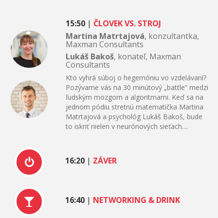
15:50
|
ČLOVEK VS. STROJ
Martina Matrtajová
, konzultantka,
Maxman Consultants
Lukáš Bakoš
, konateľ, Maxman
Consultants
Kto vyhrá súboj o hegemóniu vo vzdelávaní?
Pozývame vás na 30 minútový „battle“ medzi
ľudským mozgom a algoritmami. Keď sa na
jednom pódiu stretnú matematička Martina
Matrtajová a psychológ Lukáš Bakoš, bude
to iskriť nielen v neurónových sieťach....
16:20
|
ZÁVER
16:40
|
NETWORKING & DRINK