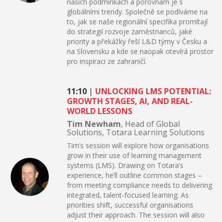
našich podmínkách a porovnám je s
globálními trendy. Společně se podíváme na
to, jak se naše regionální specifika promítají
do strategií rozvoje zaměstnanců, jaké
priority a překážky řeší L&D týmy v Česku a
na Slovensku a kde se naopak otevírá prostor
pro inspiraci ze zahraničí.
11:10
|
UNLOCKING LMS POTENTIAL:
GROWTH STAGES, AI, AND REAL-
WORLD LESSONS
Tim Newham
, Head of Global
Solutions, Totara Learning Solutions
Tim’s session will explore how organisations
grow in their use of learning management
systems (LMS). Drawing on Totara’s
experience, he’ll outline common stages –
from meeting compliance needs to delivering
integrated, talent-focused learning. As
priorities shift, successful organisations
adjust their approach. The session will also