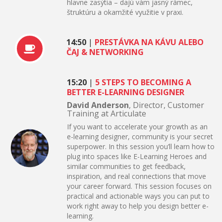
hlavne zasýtia – dajú vám jasný rámec,
štruktúru a okamžité využitie v praxi.
14:50
|
PRESTÁVKA NA KÁVU ALEBO
ČAJ & NETWORKING
15:20
|
5 STEPS TO BECOMING A
BETTER E-LEARNING DESIGNER
David Anderson
, Director, Customer
Training at Articulate
If you want to accelerate your growth as an
e-learning designer, community is your secret
superpower. In this session you’ll learn how to
plug into spaces like E-Learning Heroes and
similar communities to get feedback,
inspiration, and real connections that move
your career forward. This session focuses on
practical and actionable ways you can put to
work right away to help you design better e-
learning.