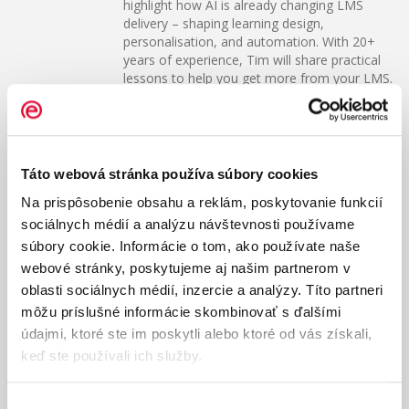
highlight how AI is already changing LMS
delivery – shaping learning design,
personalisation, and automation. With 20+
years of experience, Tim will share practical
lessons to help you get more from your LMS.
11:40
|
DEVELOPING A MANAGEMENT
PIPELINE: A PRACTICAL AND
INTERNALLY-RUN APPROACH
Táto webová stránka používa súbory cookies
Maxim Strashun
, Learning and
Na prispôsobenie obsahu a reklám, poskytovanie funkcií
Development Leader - Global Solutions
& Services Group, Lenovo
sociálnych médií a analýzu návštevnosti používame
súbory cookie. Informácie o tom, ako používate naše
During crises, cost cuts and hiring freezes,
training and development often suffers first.
webové stránky, poskytujeme aj našim partnerom v
How can a management pipeline be
oblasti sociálnych médií, inzercie a analýzy. Títo partneri
developed effectively using only limited
môžu príslušné informácie skombinovať s ďalšími
resources (internal and external)? Which
údajmi, ktoré ste im poskytli alebo ktoré od vás získali,
tools, steps and approaches worked, and
keď ste používali ich služby.
which failed? Maxim will share practical
approaches and tips from running
management development programs in
Výber