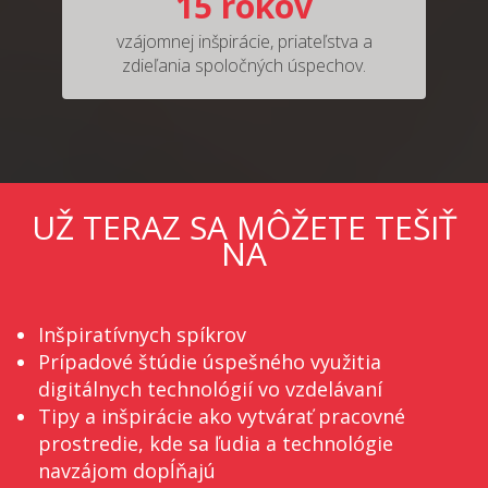
15 rokov
vzájomnej inšpirácie, priateľstva a
zdieľania spoločných úspechov.
UŽ TERAZ SA MÔŽETE TEŠIŤ
NA
Inšpiratívnych spíkrov
Prípadové štúdie úspešného využitia
digitálnych technológií vo vzdelávaní
Tipy a inšpirácie ako vytvárať pracovné
prostredie, kde sa ľudia a technológie
navzájom dopĺňajú