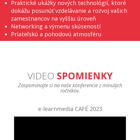
Praktické ukážky nových technológií, ktoré
dokážu posunúť vzdelávanie a rozvoj vašich
zamestnancov na vyššiu úroveň
Networking a výmenu skúseností
Priateľskú a pohodovú atmosféru
VIDEO
SPOMIENKY
Zaspomínajte si na naše konferencie z minulých
ročníkov.
e-learnmedia CAFÉ 2023