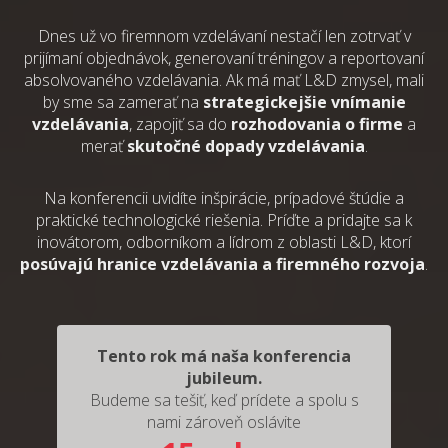
Dnes už vo firemnom vzdelávaní nestačí len zotrvať v
prijímaní objednávok, generovaní tréningov a reportovaní
absolvovaného vzdelávania. Ak má mať L&D zmysel, mali
by sme sa zamerať na
strategickejšie vnímanie
vzdelávania
, zapojiť sa do
rozhodovania o firme
a
merať
skutočné dopady vzdelávania
.
Na konferencii uvidíte inšpirácie, prípadové štúdie a
praktické technologické riešenia. Príďte a pridajte sa k
inovátorom, odborníkom a lídrom z oblasti L&D, ktorí
posúvajú hranice vzdelávania a firemného rozvoja
.
Tento rok má naša konferencia
jubileum.
Budeme sa tešiť, keď prídete a spolu s
nami zároveň oslávite