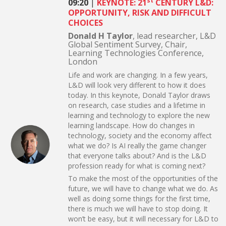
st
09:20
|
KEYNOTE: 21
CENTURY L&D:
OPPORTUNITY, RISK AND DIFFICULT
CHOICES
Donald H Taylor
, lead researcher, L&D
Global Sentiment Survey, Chair,
Learning Technologies Conference,
London
Life and work are changing. In a few years,
L&D will look very different to how it does
today. In this keynote, Donald Taylor draws
on research, case studies and a lifetime in
learning and technology to explore the new
learning landscape. How do changes in
technology, society and the economy affect
what we do? Is AI really the game changer
that everyone talks about? And is the L&D
profession ready for what is coming next?
To make the most of the opportunities of the
future, we will have to change what we do. As
well as doing some things for the first time,
there is much we will have to stop doing. It
won’t be easy, but it will necessary for L&D to