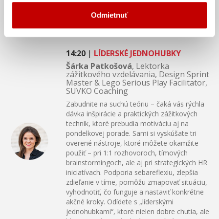
odbore firemného vzdelávania. Moderátormi
diskusie budú Elena Urbanová a Matúš
Odmietnuť
Kothaj.
14:20
|
LÍDERSKÉ JEDNOHUBKY
Šárka Patkošová
, Lektorka
zážitkového vzdelávania, Design Sprint
Master & Lego Serious Play Facilitator,
SUVKO Coaching
Zabudnite na suchú teóriu – čaká vás rýchla
dávka inšpirácie a praktických zážitkových
techník, ktoré prebudia motiváciu aj na
pondelkovej porade. Sami si vyskúšate tri
overené nástroje, ktoré môžete okamžite
použiť – pri 1:1 rozhovoroch, tímových
brainstormingoch, ale aj pri strategických HR
iniciatívach. Podporia sebareflexiu, zlepšia
zdieľanie v tíme, pomôžu zmapovať situáciu,
vyhodnotiť, čo funguje a nastaviť konkrétne
akčné kroky. Odídete s „líderskými
jednohubkami“, ktoré nielen dobre chutia, ale