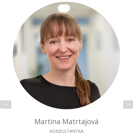
<<
>>
Lukáš Bakoš
KONATEĽ